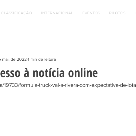
CLASSIFICAÇÃO
INTERNACIONAL
EVENTOS
PILOTOS
e mai. de 2022
1 min de leitura
esso à notícia online
ticia/19733/formula-truck-vai-a-rivera-com-expectativa-de-lo