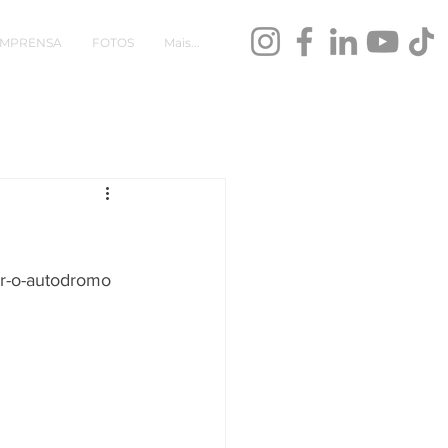
IMPRENSA
FOTOS
Mais...
tar-o-autodromo